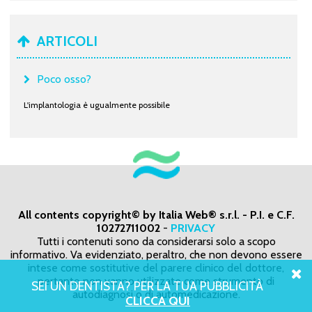
ARTICOLI
Poco osso?
L'implantologia è ugualmente possibile
All contents copyright© by Italia Web® s.r.l. - P.I. e C.F.
10272711002
-
PRIVACY
Tutti i contenuti sono da considerarsi solo a scopo
informativo. Va evidenziato, peraltro, che non devono essere
intese come sostitutive del parere clinico del dottore,
pertanto non vanno utilizzate come strumento di
SEI UN DENTISTA? PER LA TUA PUBBLICITÀ
autodiagnosi o di automedicazione.
CLICCA QUI