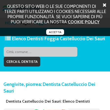
QUESTO SITO WEB O LE SUE COMPONENTI DI
TERZE PARTI UTILIZZANO I COOKIES NECESSARI ALLE
PROPRIE FUNZIONALITÀ. SE VUOI SAPERNE DI PIÙ
PUOI VERIFICARE LA NOSTRA
COOKIE POLICY
HOME
Puglia
Foggia
Castelluccio Dei Sauri
ACCETTA
Elenco Dentisti Foggia Castelluccio Dei Sauri
Gengivite, piorrea: Dentista Castelluccio Dei
Sauri
Dentista Castelluccio Dei Sauri: Elenco Dentisti