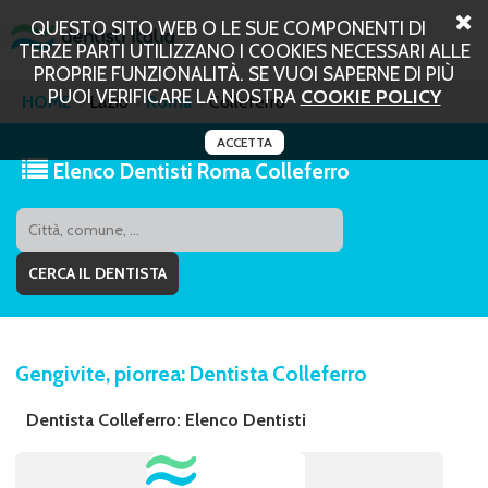
QUESTO SITO WEB O LE SUE COMPONENTI DI
TERZE PARTI UTILIZZANO I COOKIES NECESSARI ALLE
PROPRIE FUNZIONALITÀ. SE VUOI SAPERNE DI PIÙ
PUOI VERIFICARE LA NOSTRA
COOKIE POLICY
HOME
Lazio
Roma
Colleferro
ACCETTA
Elenco Dentisti Roma Colleferro
Gengivite, piorrea: Dentista Colleferro
Dentista Colleferro: Elenco Dentisti