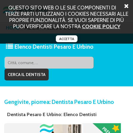
QUESTO SITO WEB O LE SUE COMPONENTI DI
TERZE PARTI UTILIZZANO I COOKIES NECESSARI ALLE
PROPRIE FUNZIONALITÀ. SE VUOI SAPERNE DI PIÙ
PUOI VERIFICARE LA NOSTRA
COOKIE POLICY
HOME
Marche
Pesaro E Urbino
ACCETTA
Elenco Dentisti Pesaro E Urbino
Gengivite, piorrea: Dentista Pesaro E Urbino
Dentista Pesaro E Urbino: Elenco Dentisti