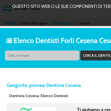
QUESTO SITO WEB O LE SUE COMPONENTI DI TERZE
HOME
Emilia Romagna
Forli Cesena
Cesena
Elenco Dentisti Forli Cesena Ce
Gengivite, piorrea: Dentista Cesena
Dentista Cesena: Elenco Dentisti
Ti aiutiamo a cer