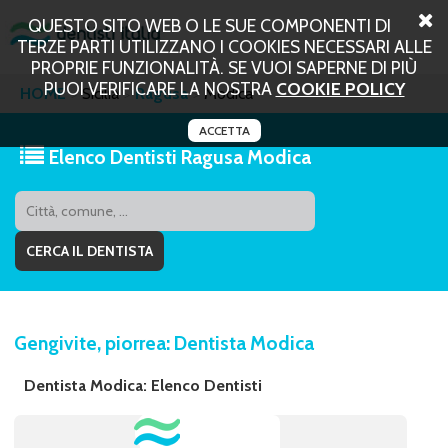
QUESTO SITO WEB O LE SUE COMPONENTI DI
TERZE PARTI UTILIZZANO I COOKIES NECESSARI ALLE
PROPRIE FUNZIONALITÀ. SE VUOI SAPERNE DI PIÙ
PUOI VERIFICARE LA NOSTRA
COOKIE POLICY
HOME
Sicilia
Ragusa
Modica
ACCETTA
Elenco Dentisti Ragusa Modica
Gengivite, piorrea: Dentista Modica
Dentista Modica: Elenco Dentisti